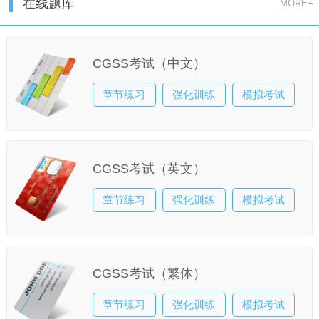
在线题库
MORE+
CGSS考试（中文）
章节练习
强化训练
模拟考试
CGSS考试（英文）
章节练习
强化训练
模拟考试
CGSS考试（繁体）
章节练习
强化训练
模拟考试