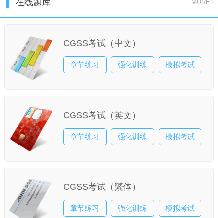
在线题库
MORE+
CGSS考试（中文）
章节练习
强化训练
模拟考试
CGSS考试（英文）
章节练习
强化训练
模拟考试
CGSS考试（繁体）
章节练习
强化训练
模拟考试