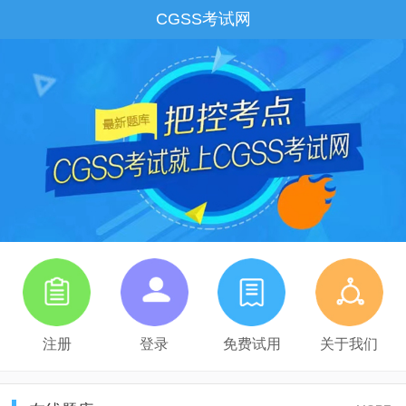
CGSS考试网
注册
登录
免费试用
关于我们