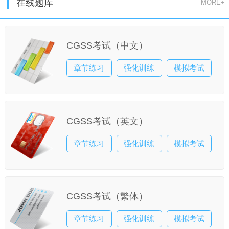
在线题库
MORE+
CGSS考试（中文）
章节练习
强化训练
模拟考试
CGSS考试（英文）
章节练习
强化训练
模拟考试
CGSS考试（繁体）
章节练习
强化训练
模拟考试