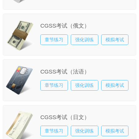
CGSS考试（俄文）
章节练习
强化训练
模拟考试
CGSS考试（法语）
章节练习
强化训练
模拟考试
CGSS考试（日文）
章节练习
强化训练
模拟考试